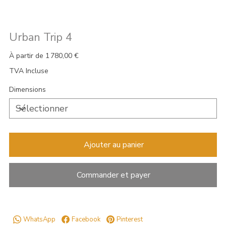
Urban Trip 4
Prix
À partir de
1 780,00 €
TVA Incluse
Dimensions
Ajouter au panier
Commander et payer
WhatsApp
Facebook
Pinterest