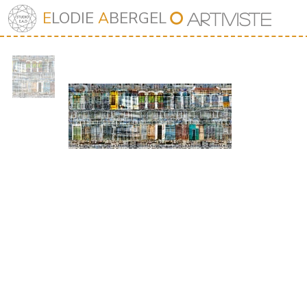
⭘
E
LODIE
A
BERGEL
Art
iv
iste