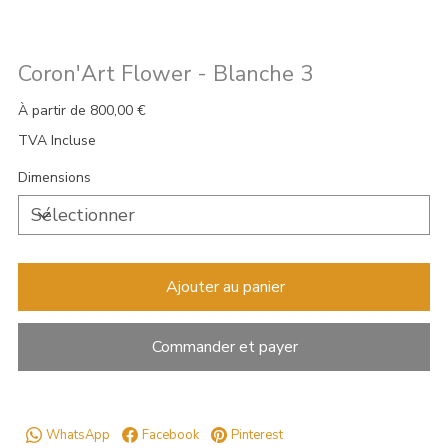
Coron'Art Flower - Blanche 3
Prix
À partir de
800,00 €
TVA Incluse
Dimensions
Ajouter au panier
Commander et payer
WhatsApp
Facebook
Pinterest