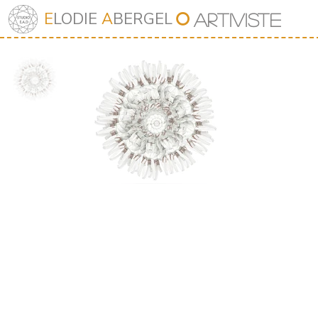
⭘
E
LODIE
A
BERGEL
Art
iv
iste