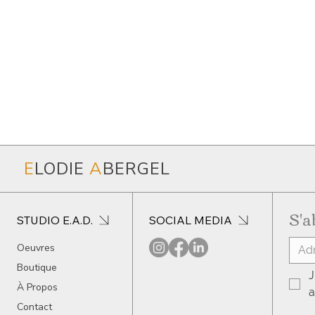
E
LODIE
A
BERGEL
S'a
SOCIAL MEDIA
STUDIO E.A.D.
Oeuvres
Boutique
J
À Propos
a
Contact