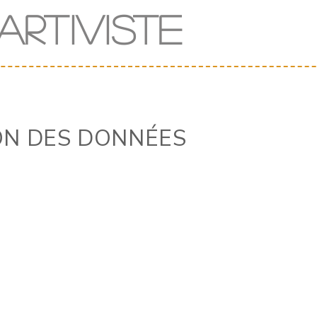
Art
iv
iste
ON DES DONNÉES