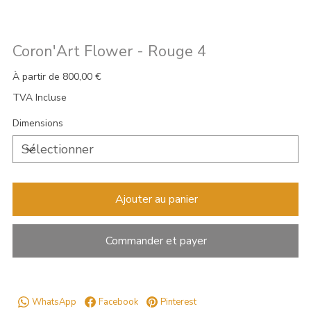
Coron'Art Flower - Rouge 4
Prix
À partir de
800,00 €
TVA Incluse
Dimensions
Ajouter au panier
Commander et payer
WhatsApp
Facebook
Pinterest