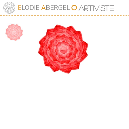
⭘
E
LODIE
A
BERGEL
Art
iv
iste