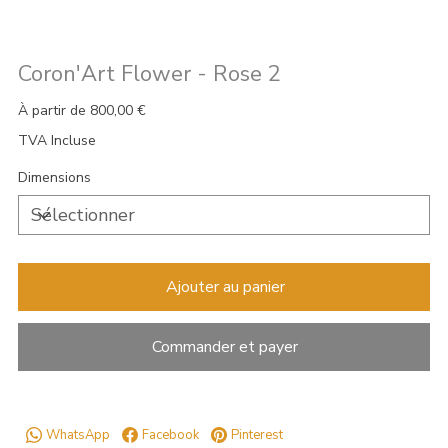
Coron'Art Flower - Rose 2
Prix
À partir de
800,00 €
TVA Incluse
Dimensions
Ajouter au panier
Commander et payer
WhatsApp
Facebook
Pinterest