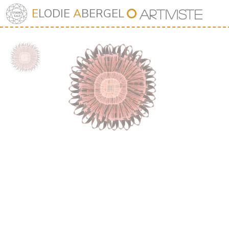
⭘
E
LODIE
A
BERGEL
Art
iv
iste