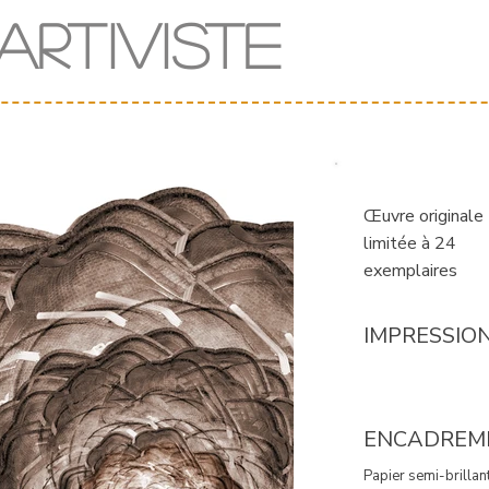
Art
iv
iste
Œuvre originale
limitée à 24
exemplaires
IMPRESSIO
ENCADREM
Papier semi-brillant