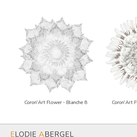
Aperçu rapide
Ape
Coron'Art Flower - Blanche 8
Coron'Art F
E
LODIE
A
BERGEL