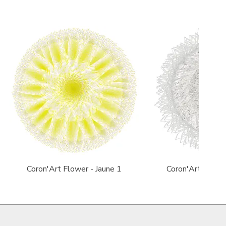
Aperçu rapide
Aperçu r
Coron'Art Flower - Jaune 1
Coron'Art Flowe