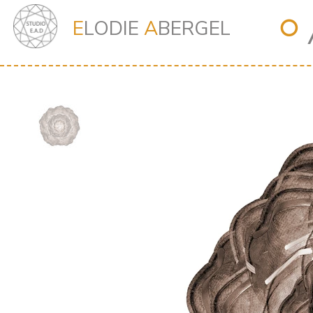
⭘
E
LODIE
A
BERGEL