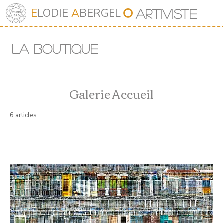
⭘
E
LODIE
A
BERGEL
Art
iv
iste
LA BOUTIQUE
Galerie Accueil
6 articles