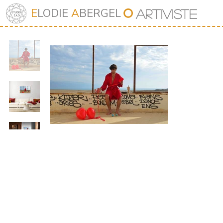
⭘
E
LODIE
A
BERGEL
Art
iv
iste