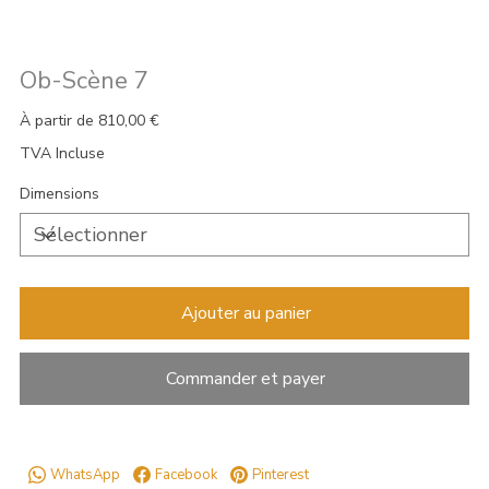
Ob-Scène 7
Prix
À partir de
810,00 €
TVA Incluse
Dimensions
Ajouter au panier
Commander et payer
WhatsApp
Facebook
Pinterest