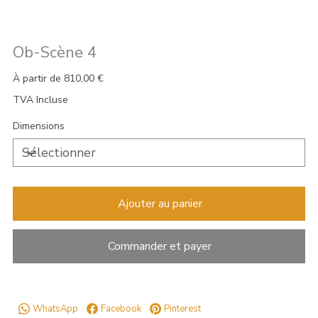
Ob-Scène 4
Prix
À partir de
810,00 €
TVA Incluse
Dimensions
Ajouter au panier
Commander et payer
WhatsApp
Facebook
Pinterest