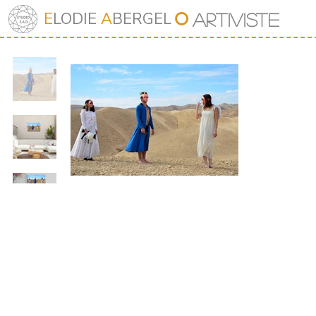
⭘
E
LODIE
A
BERGEL
Art
iv
iste