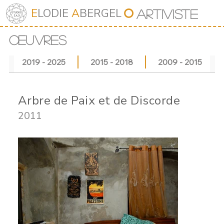
⭘
E
LODIE
A
BERGEL
Art
iv
iste
ŒUVRES
2019 - 2025
2015 - 2018
2009 - 2015
Arbre de Paix et de Discorde
2011