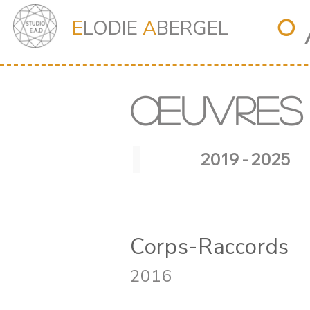
⭘
E
LODIE
A
BERGEL
ŒUVRES
2019 - 2025
Corps-Raccords
2016