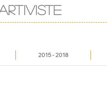
Art
iv
iste
2015 - 2018