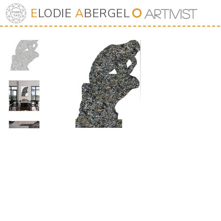
E
LODIE
A
BERGEL
⭘
Art
iv
ist