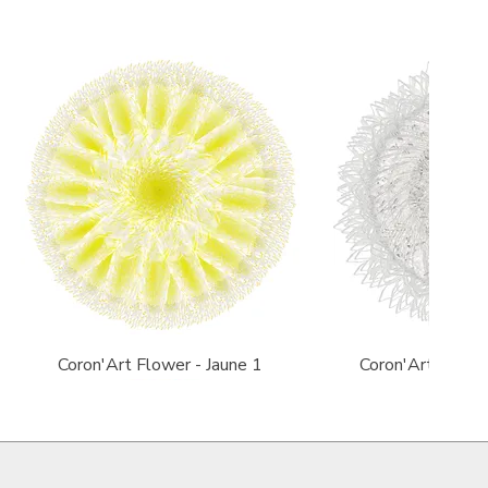
Quick View
Quick V
Coron'Art Flower - Jaune 1
Coron'Art Flowe