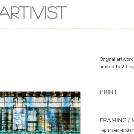
Art
iv
ist
Original artwork
limited to 24 co
PRINT
FRAMING /
Papier semi-brillant