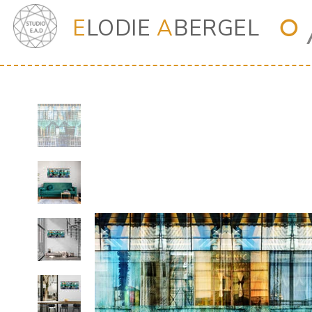
E
LODIE
A
BERGEL
⭘