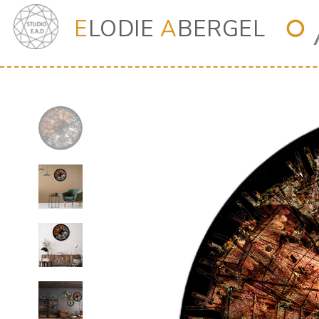
E
LODIE
A
BERGEL
⭘